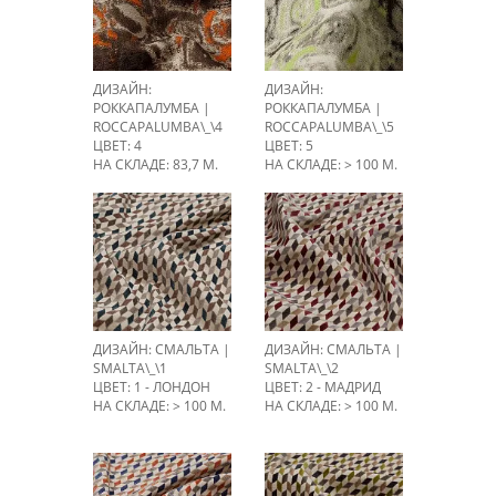
ДИЗАЙН:
ДИЗАЙН:
РОККАПАЛУМБА |
РОККАПАЛУМБА |
ROCCAPALUMBA\_\4
ROCCAPALUMBA\_\5
ЦВЕТ: 4
ЦВЕТ: 5
НА СКЛАДЕ: 83,7 М.
НА СКЛАДЕ: > 100 М.
ДИЗАЙН: СМАЛЬТА |
ДИЗАЙН: СМАЛЬТА |
SMALTA\_\1
SMALTA\_\2
ЦВЕТ: 1 - ЛОНДОН
ЦВЕТ: 2 - МАДРИД
НА СКЛАДЕ: > 100 М.
НА СКЛАДЕ: > 100 М.