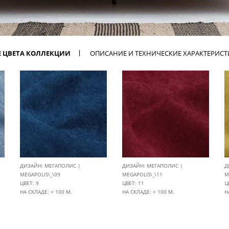
Е ЦВЕТА КОЛЛЕКЦИИ
ОПИСАНИЕ И ТЕХНИЧЕСКИЕ ХАРАКТЕРИС
ДИЗАЙН: МЕГАПОЛИС |
ДИЗАЙН: МЕГАПОЛИС |
Д
MEGAPOLIS\_\09
MEGAPOLIS\_\11
M
ЦВЕТ: 9
ЦВЕТ: 11
Ц
НА СКЛАДЕ: > 100 М.
НА СКЛАДЕ: > 100 М.
Н