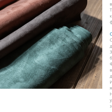
в
T
к
ф
C
О
д
З
б
в
д
я
Н
у
з