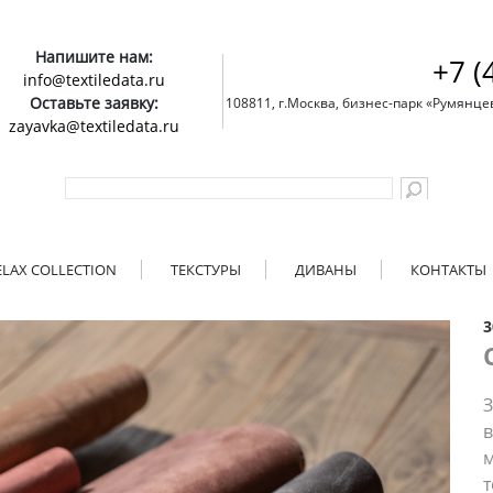
Напишите нам:
+7 (
info@textiledata.ru
Оставьте заявку:
108811, г.Москва, бизнес-парк «Румянцево»
zayavka@textiledata.ru
ELAX COLLECTION
ТЕКСТУРЫ
ДИВАНЫ
КОНТАКТЫ
3
З
в
м
т