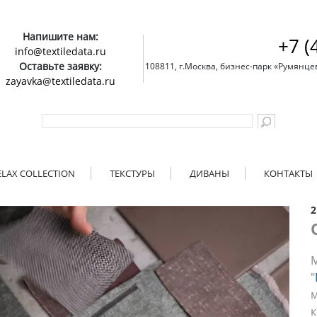
Напишите нам:
+7 (
info@textiledata.ru
Оставьте заявку:
108811, г.Москва, бизнес-парк «Румянцево»
zayavka@textiledata.ru
ELAX COLLECTION
ТЕКСТУРЫ
ДИВАНЫ
КОНТАКТЫ
2
М
"
м
к