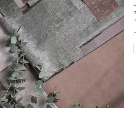
м
п
н
П