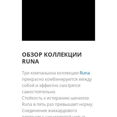
ОБЗОР КОЛЛЕКЦИИ
RUNA
Три компаньона коллекции
Runa
прекрасно комбинируются между
собой и эффектно смотрятся
самостоятельно.
Стойкость к истиранию шенилла
Runa в пять раз превышает норму.
Соединение жаккардового
плетения с шенилловой нитью