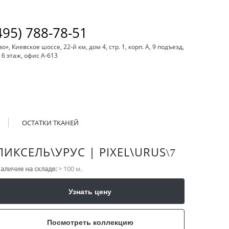
495) 788-78-51
, Киевское шоссе, 22-й км, дом 4, стр. 1, корп. А, 9 подъезд,
6 этаж, офис А-613
ОСТАТКИ ТКАНЕЙ
ПИКСЕЛЬ\​УРУС | PIXEL\​URUS
\​7
аличие на складе:
> 100 м.
Узнать цену
Посмотреть коллекцию