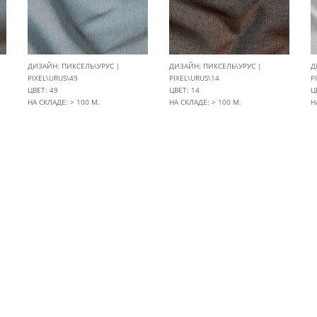
ДИЗАЙН: ПИКСЕЛЬ\УРУС |
ДИЗАЙН: ПИКСЕЛЬ\УРУС |
Д
PIXEL\URUS\49
PIXEL\URUS\14
P
ЦВЕТ: 49
ЦВЕТ: 14
Ц
НА СКЛАДЕ: > 100 М.
НА СКЛАДЕ: > 100 М.
Н