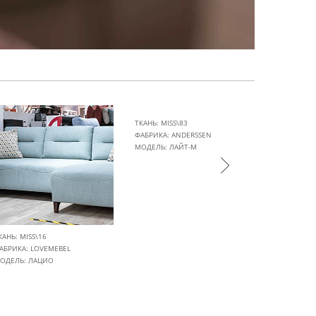
ТКАНЬ: MISS\83
ФАБРИКА:
ANDERSSEN
МОДЕЛЬ: ЛАЙТ-М
КАНЬ: MISS\16
ТКАНЬ: MIS
АБРИКА:
LOVEMEBEL
ФАБРИКА:
ОДЕЛЬ: ЛАЦИО
МОДЕЛЬ: 