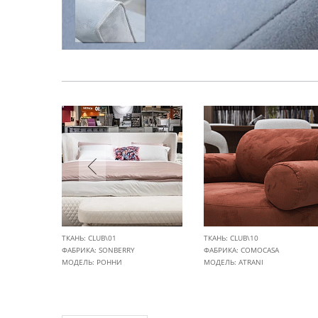
ТКАНЬ: CLUB\01
ТКАНЬ: CLUB\10
ФАБРИКА:
SONBERRY
ФАБРИКА:
COMOCASA
МОДЕЛЬ: РОННИ
МОДЕЛЬ: ATRANI