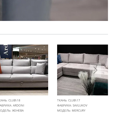
КАНЬ: CLUB\18
ТКАНЬ: CLUB\17
ТКАНЬ: CLU
АБРИКА:
ARDONI
ФАБРИКА:
SAVLUKOV
ФАБРИКА:
ОДЕЛЬ: ЖЕНЕВА
МОДЕЛЬ: MERCURY
МОДЕЛЬ: 