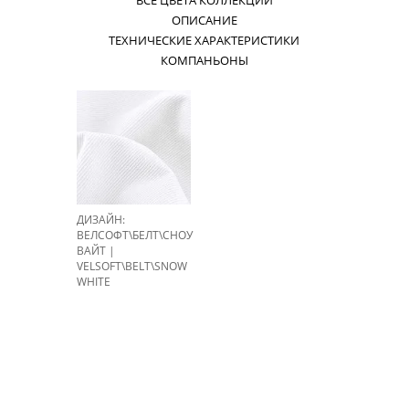
ВСЕ ЦВЕТА КОЛЛЕКЦИИ
ОПИСАНИЕ
ТЕХНИЧЕСКИЕ ХАРАКТЕРИСТИКИ
КОМПАНЬОНЫ
ДИЗАЙН:
ВЕЛСОФТ\БЕЛТ\СНОУ
ВАЙТ |
VELSOFT\BELT\SNOW
WHITE
ЦВЕТ: SNOW WHITE
НА СКЛАДЕ: > 100 М.