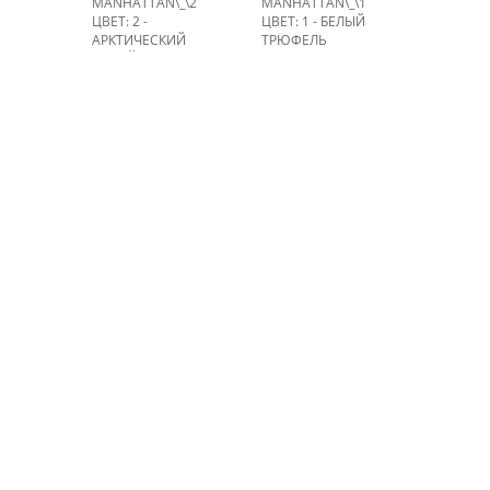
MANHATTAN\_\2
MANHATTAN\_\1
ЦВЕТ: 2 -
ЦВЕТ: 1 - БЕЛЫЙ
АРКТИЧЕСКИЙ
ТРЮФЕЛЬ
СЕРЫЙ
НА СКЛАДЕ: > 100 М.
НА СКЛАДЕ: > 100 М.