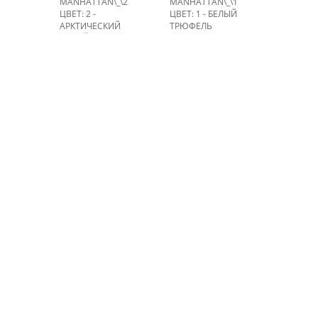
MANHATTAN\_\2
MANHATTAN\_\1
ЦВЕТ: 2 -
ЦВЕТ: 1 - БЕЛЫЙ
АРКТИЧЕСКИЙ
ТРЮФЕЛЬ
СЕРЫЙ
НА СКЛАДЕ: > 100 М.
НА СКЛАДЕ: > 100 М.